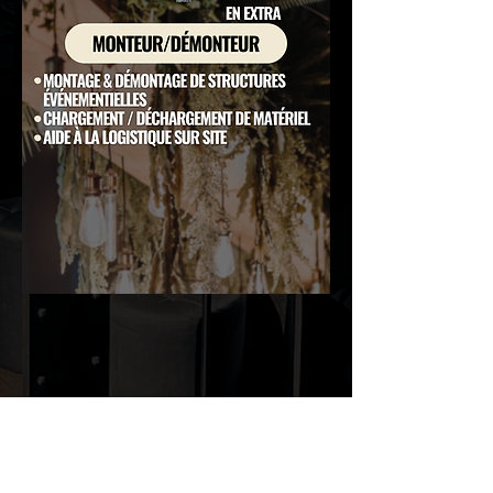
Monte
ur/dé