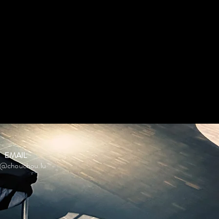
EMAIL
o@chouchou.lu