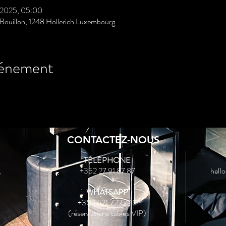
. 2025, 05:00
Bouillon, 1248 Hollerich Luxembourg
vénement
CONTACTEZ-NOUS
TÉLÉPHONE
,
+352 27 91 87 87
hell
WHATSAPP
+352 621 722 728
(réservations tables VIP)