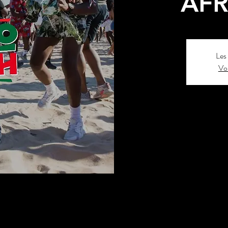
AF
Les 
Voi