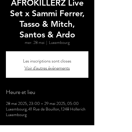
AFROKILLERZ Live
Set x Sammi Ferrer,
Tasso & Mitch,
Santos & Ardo
mer. 28 mai
  |  
Luxembourg
Les inscriptions sont closes
Voir d'autres événements
Heure et lieu
28 mai 2025, 23:00 – 29 mai 2025, 05:00
Luxembourg, 41 Rue de Bouillon, 1248 Hollerich
Luxembourg
Partager cet événement