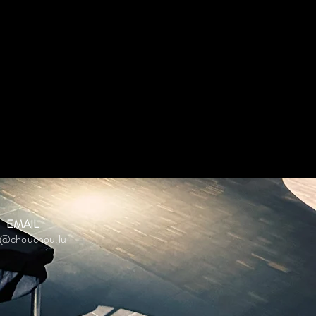
EMAIL
o@chouchou.lu