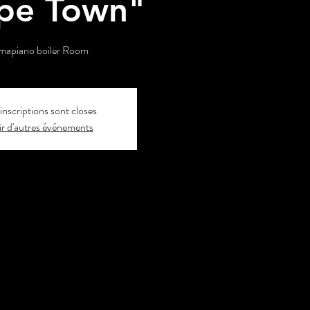
pe Town"
mapiano boiler Room
inscriptions sont closes
r d'autres événements