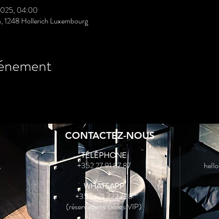
2025, 04:00
n, 1248 Hollerich Luxembourg
vénement
CONTACTEZ-NOUS
TÉLÉPHONE
,
+352 27 91 87 87
hell
WHATSAPP
+352 621 722 728
(réservations tables VIP)