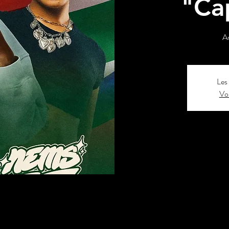
"Ca
A
Les 
Voi