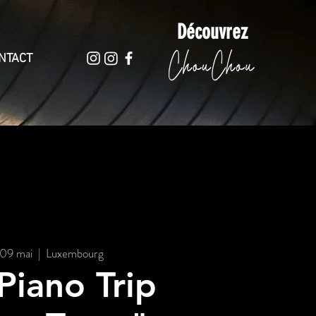
Découvrez
NTACT
 09 mai
  |  
Luxembourg
Piano Trip