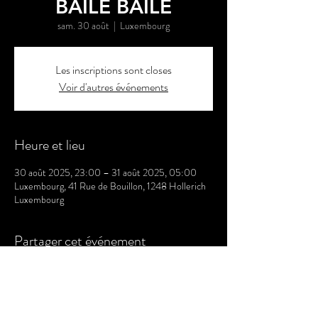
BAILE BAILE
sam. 30 août
  |  
Luxembourg
Les inscriptions sont closes
Voir d'autres événements
Heure et lieu
30 août 2025, 23:00 – 31 août 2025, 05:00
Luxembourg, 41 Rue de Bouillon, 1248 Hollerich
Luxembourg
Partager cet événement