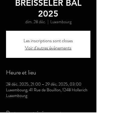
BRÉISSELER BAL
2025
dim. 28 déc.
  |  
Luxembourg
Les inscriptions sont closes
Voir d'autres événements
Heure et lieu
28 déc. 2025, 21:00 – 29 déc. 2025, 03:00
Luxembourg, 41 Rue de Bouillon, 1248 Hollerich
Luxembourg
Partager cet événement