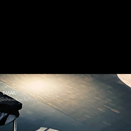
EMAIL
o@chouchou.lu