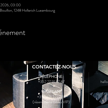
s 2026, 03:00
Bouillon, 1248 Hollerich Luxembourg
vénement
CONTACTEZ-NOUS
TÉLÉPHONE
,
+352 27 91 87 87
hell
WHATSAPP
+352 621 722 728
(réservations tables VIP)