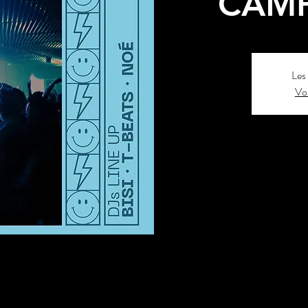
CAMP
Les 
Voi