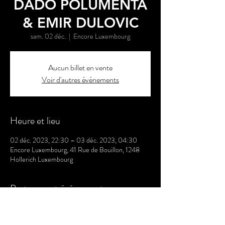
DADO POLUMENTA
& EMIR DULOVIC
sam. 02 déc.
  |  
Encore Luxembourg
Aucun billet en vente
Voir d'autres événements
Heure et lieu
02 déc. 2023, 22:30 – 03 déc. 2023, 04:30
Encore Luxembourg, 41 Rue de Bouillon, 1248
Hollerich Luxembourg
Partager cet événement