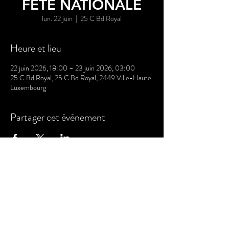
FÊTE NATIONALE
lun. 22 juin
  |  
25 C Bd Royal
Heure et lieu
22 juin 2026, 18:00 – 23 juin 2026, 03:00
25 C Bd Royal, 25 C Bd Royal, 2449 Ville-Haute
Luxembourg
Partager cet événement
CONTACTEZ-NOUS
EMAIL
TÉLÉPHONE
ADRESSE
hello@chouchou.lu
+352 27 91 87 87
41 Rue de Bouillon,
1248 Luxembourg
WHATSAPP
+352 621 722 728