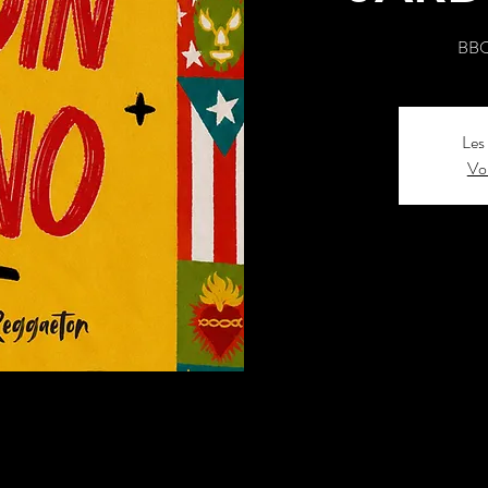
BBQ 
Les 
Voi