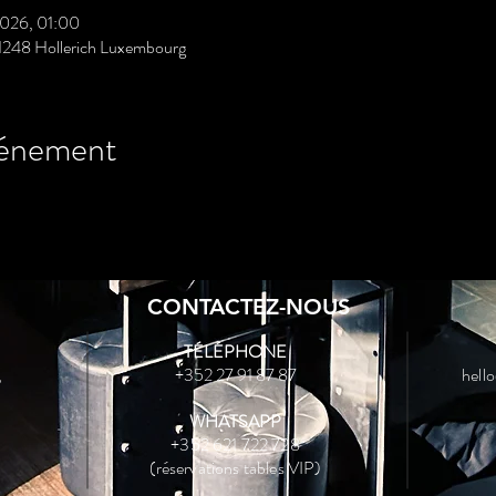
2026, 01:00
 1248 Hollerich Luxembourg
vénement
CONTACTEZ-NOUS
TÉLÉPHONE
,
+352 27 91 87 87
hell
WHATSAPP
+352 621 722 728
(réservations tables VIP)