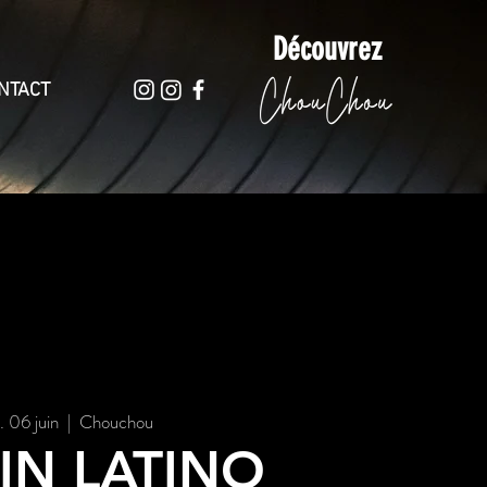
Découvrez
NTACT
. 06 juin
  |  
Chouchou
IN LATINO