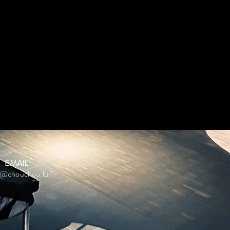
EMAIL
o@chouchou.lu