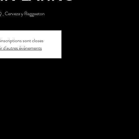
, Cerveza y Reggaeton
inscriptions sont closes
r d'autres événements