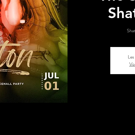
Sha
Shat
Les 
Voi