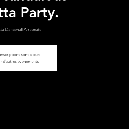
tta Party.
ta Dancehall Afrobeats
inscriptions sont closes
r d'autres événements