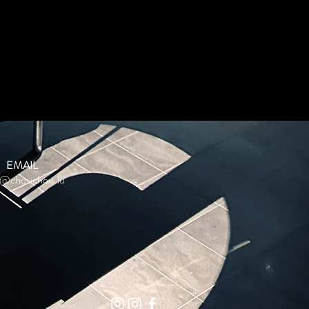
EMAIL
o@chouchou.lu