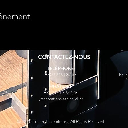
vénement
CONTACTEZ-NOUS
TÉLÉPHONE
,
+352 27 91 87 87
hell
WHATSAPP
+352 621 722 728
(réservations tables VIP)
© 2026 Encore Luxembourg. All Rights Reserved.