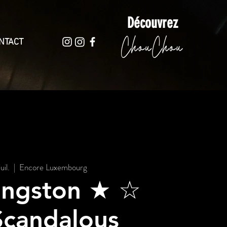
Découvrez
NTACT
uil.
  |  
Encore Luxembourg
ingston ★ ☆
Scandalous