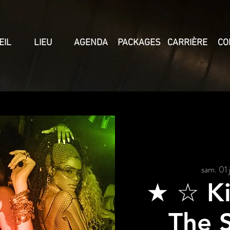
EIL
LIEU
AGENDA
PACKAGES
CARRIÈRE
CO
sam. 01 j
★ ☆ K
The 