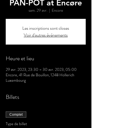
PAN-POT at Encøre
sam. 29 avr.
  |  
Encore
Les inscriptions sont closes
Voir d'autres événements
Heure et lieu
29 avr. 2023, 23:30 – 30 avr. 2023, 05:00
Encore, 41 Rue de Bouillon, 1248 Hollerich
Luxembourg
Billets
Complet
Type de billet