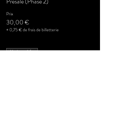
Presale (Phase 2)
Prix
30,00 €
+ 0,75 € de frais de billetterie
Vente expirée
Type de billet
VIP Ticket
Plus d'info
Prix
50,00 €
+ 1,25 € de frais de billetterie
Partager cet événement