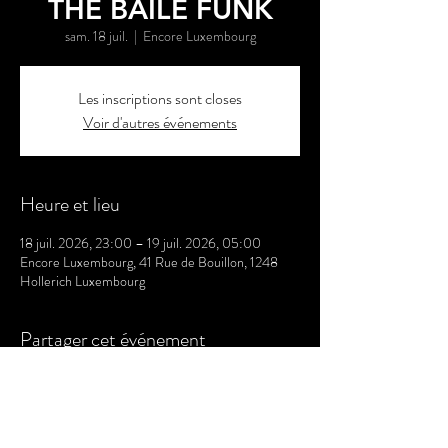
THE BAILE FUNK
sam. 18 juil.
  |  
Encore Luxembourg
Les inscriptions sont closes
Voir d'autres événements
Heure et lieu
18 juil. 2026, 23:00 – 19 juil. 2026, 05:00
Encore Luxembourg, 41 Rue de Bouillon, 1248
Hollerich Luxembourg
Partager cet événement