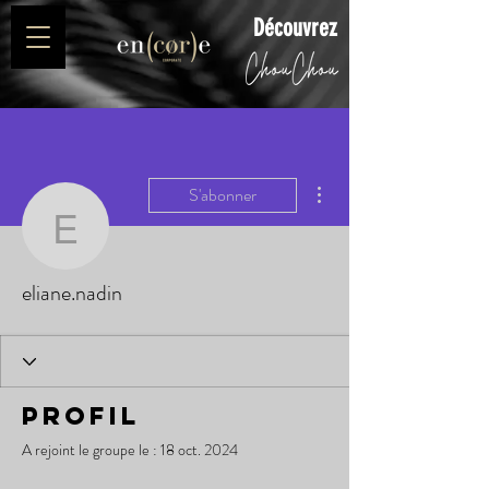
Découvrez
Plus d'actions
S'abonner
eliane.nadin
eliane.nadin
Profil
A rejoint le groupe le : 18 oct. 2024